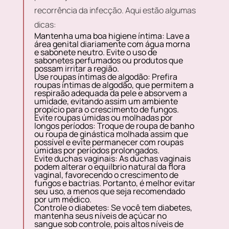
recorrência da infecção. Aqui estão algumas
dicas:
Mantenha uma boa higiene íntima:
Lave a
área genital diariamente com água morna
e sabonete neutro. Evite o uso de
sabonetes perfumados ou produtos que
possam irritar a região.
Use roupas íntimas de algodão:
Prefira
roupas íntimas de algodão, que permitem a
respiraão adequada da pele e absorvem a
umidade, evitando assim um ambiente
propício para o crescimento de fungos.
Evite roupas úmidas ou molhadas por
longos períodos:
Troque de roupa de banho
ou roupa de ginástica molhada assim que
possível e evite permanecer com roupas
úmidas por períodos prolongados.
Evite duchas vaginais:
As duchas vaginais
podem alterar o equilbrio natural da flora
vaginal, favorecendo o crescimento de
fungos e bactrias. Portanto, é melhor evitar
seu uso, a menos que seja recomendado
por um médico.
Controle o diabetes:
Se você tem diabetes,
mantenha seus níveis de açúcar no
sangue sob controle, pois altos níveis de