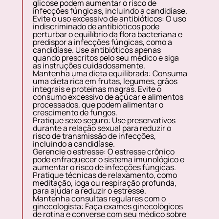
glicose podem aumentar o risco de
infecções fúngicas, incluindo a candidíase.
Evite o uso excessivo de antibióticos:
O uso
indiscriminado de antibióticos pode
perturbar o equilíbrio da flora bacteriana e
predispor a infecções fúngicas, como a
candidíase. Use antibióticos apenas
quando prescritos pelo seu médico e siga
as instruções cuidadosamente.
Mantenha uma dieta equilibrada:
Consuma
uma dieta rica em frutas, legumes, grãos
integrais e proteínas magras. Evite o
consumo excessivo de açúcar e alimentos
processados, que podem alimentar o
crescimento de fungos.
Pratique sexo seguro:
Use preservativos
durante a relação sexual para reduzir o
risco de transmissão de infecções,
incluindo a candidíase.
Gerencie o estresse:
O estresse crônico
pode enfraquecer o sistema imunológico e
aumentar o risco de infecções fúngicas.
Pratique técnicas de relaxamento, como
meditação, ioga ou respiração profunda,
para ajudar a reduzir o estresse.
Mantenha consultas regulares com o
ginecologista:
Faça exames ginecológicos
de rotina e converse com seu médico sobre