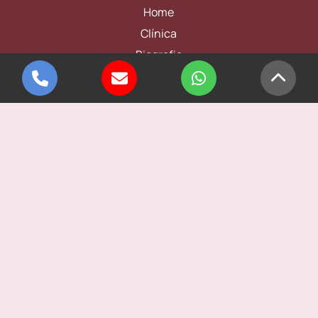
Home
Clínica
Biografia
Ginecologia
Obstetricia
Histeroscopia
Contato
Informações
Atendimento
(11) 2776-6300
Outro canais
WhatsApp: (11) 95658-2032
Endereço