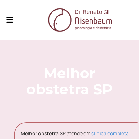
Melhor
obstetra SP
Melhor obstetra SP
atende em
clínica completa