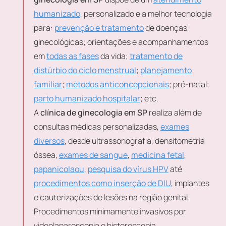
humanizado
, personalizado e a melhor tecnologia
para:
prevenção e tratamento
de doenças
ginecológicas; orientações e acompanhamentos
em
todas as fases
da vida;
tratamento de
distúrbio do ciclo menstrual
;
planejamento
familiar
;
métodos anticoncepcionais
; pré-natal;
parto humanizado hospitalar
; etc.
A
clínica de ginecologia em SP
realiza além de
consultas médicas personalizadas,
exames
diversos
, desde ultrassonografia, densitometria
óssea,
exames de sangue
,
medicina fetal
,
papanicolaou
,
pesquisa do vírus HPV
até
procedimentos como inserção de DIU
, implantes
e cauterizações de lesões na região genital.
Procedimentos minimamente invasivos por
videolaparoscopia e histeroscopia.